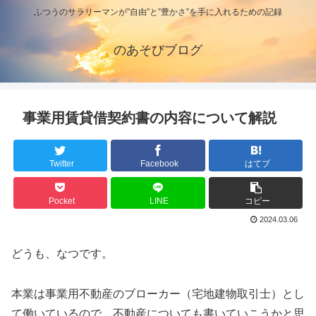
ふつうのサラリーマンが”自由”と”豊かさ”を手に入れるための記録
のあそびブログ
事業用賃貸借契約書の内容について解説
Twitter
Facebook
はてブ
Pocket
LINE
コピー
2024.03.06
どうも、なつです。
本業は事業用不動産のブローカー（宅地建物取引士）とし
て働いているので、不動産についても書いていこうかと思